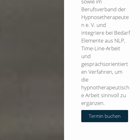
sowie im
Berufsverband der
Hypnosetherapeute
n e. V. und
integriere bei Bedarf
Elemente aus NLP,
Time-Line-Arbeit
und
gesprächsorientiert
en Verfahren, um
die
hypnotherapeutisch
e Arbeit sinnvoll zu
ergänzen.
Termin buchen