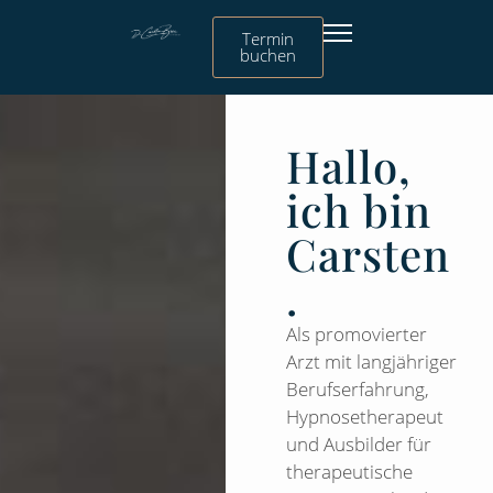
Termin
buchen
Hallo,
ich bin
Carsten
.
Als promovierter
Arzt mit langjähriger
Berufserfahrung,
Hypnosetherapeut
und Ausbilder für
therapeutische