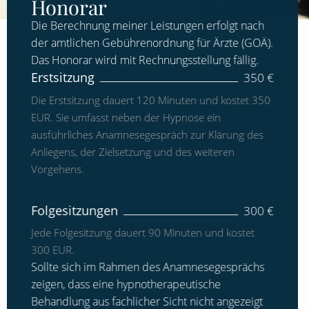
Honorar
Die Berechnung meiner Leistungen erfolgt nach
der amtlichen Gebührenordnung für Ärzte (GOÄ).
Das Honorar wird mit Rechnungsstellung fällig.
Erstsitzung
350 €
Die Erstsitzung dauert 120 Minuten und kostet 350
EUR. Sie umfasst neben der Hypnose ein
ausführliches Anamnesegespräch zur Klärung des
Anliegens, der Zielsetzung und des weiteren
Vorgehens.
Folgesitzungen
300 €
Jede Folgesitzung dauert 90 Minuten und kostet
300 EUR.
Sollte sich im Rahmen des Anamnesegesprächs
zeigen, dass eine hypnotherapeutische
Behandlung aus fachlicher Sicht nicht angezeigt