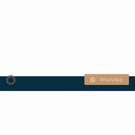
WhatsApp
Terminvereinbarung
Terminvereinbarungen sind ausschließlich über das
Terminbuchungstool auf dieser Website möglich. So
kannst du selbstständig einen passenden Termin