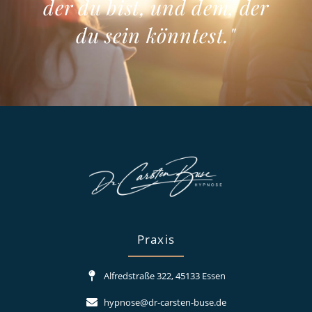
der du bist, und dem, der
du sein könntest."
Praxis
Alfredstraße 322, 45133 Essen
hypnose@dr-carsten-buse.de