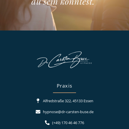
du sein könntest."
Praxis
Alfredstraße 322, 45133 Essen
hypnose@dr-carsten-buse.de
(+49) 170 46 46 776