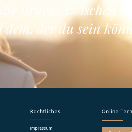
 die Brücke zwischen d
d dem, der du sein könn
Rechtliches
Online Ter
Impressum