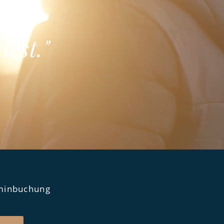
em,
test."
minbuchung