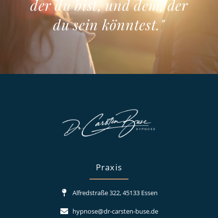
der du bist, und dem, der
du sein könntest."
Praxis
Alfredstraße 322, 45133 Essen
hypnose@dr-carsten-buse.de